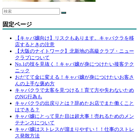
固定ページ
【キャバ嬢向け】リスクもあります。キャバクラを移
店するときの注意
【大阪のナイトワーク】北新地の高級クラブ・ニュー
クラブについて
No.1の技を見抜く！キャバ嬢が身につけたい接客テク
ニック
おだてて金に変える！キャバ嬢が身につけたいお客さ
んの上手な褒め方
キャバクラで太客を見つける！育て方や失わないため
のNG行為も
キャバクラの出戻りとは？辞めたお店でまた働くこと
はできる？
キャバ嬢にとって見た目は超大事！売れるためのメン
テナンスについて
キャバ嬢はストレスが溜まりやすい！！仕事のストレ
ス発散方法