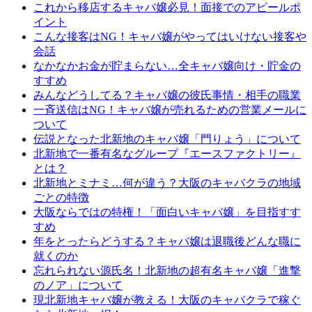
これから移店するキャバ嬢必見！面接でのアピールポ
イント
こんな接客はNG！キャバ嬢がやってはいけない接客や
会話
なかなかお金が貯まらない…全キャバ嬢向け・貯金の
すすめ
みんなどうしてる？キャバ嬢の彼氏事情・相手の職業
一斉送信はNG！キャバ嬢が売れるための営業メールに
ついて
伝説となった北新地のキャバ嬢「門りょう」について
北新地で一番有名なグループ『エースファクトリー』
とは？
北新地とミナミ…何が違う？大阪のキャバクラの地域
ごとの特徴
大阪ならではの特権！「面白いキャバ嬢」を目指すす
すめ
年をとったらどうする？キャバ嬢は退職後どんな職に
就くのか
忘れられない源氏名！北新地の超有名キャバ嬢「進撃
のノア」について
現北新地キャバ嬢が教える！大阪のキャバクラで稼ぐ