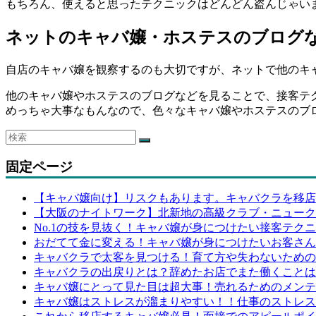
もちろん、使えると思ったテクニックはどんどん盗んじゃい
ネットのキャバ嬢・ホステスのブログ
自店のキャバ嬢を観察するのも大切ですが、ネットで他のキャバ嬢
他のキャバ嬢やホステスのブログなどを見ることで、接客テ
めっちゃ大事なもんなので、色々なキャバ嬢やホステスのブ
固定ページ
【キャバ嬢向け】リスクもあります。キャバクラを移店
【大阪のナイトワーク】北新地の高級クラブ・ニューク
No.1の技を見抜く！キャバ嬢が身につけたい接客テク
おだてて金に変える！キャバ嬢が身につけたいお客さん
キャバクラで太客を見つける！育て方や失わないための
キャバクラの出戻りとは？辞めたお店でまた働くことは
キャバ嬢にとって見た目は超大事！売れるためのメンテ
キャバ嬢はストレスが溜まりやすい！！仕事のストレス