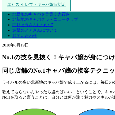
エピス-セレブ・キャバ嬢in大阪-
北新地のキャバクラ働く大変さ
北新地のキャバクラ・ニュークラブ
門りょうさんについて
進撃のノアさんについて
お問い合わせ
2018年8月19日
No.1の技を見抜く！キャバ嬢が身につ
同じ店舗のNo.1キャバ嬢の接客テクニ
ライバルの多い北新地のキャバ嬢で成り上がるには、毎日の
教えてもらないんやったら盗めばいい！ということで、キャバ
No.1を取ると言うことは、自分とは何か違う魅力やスキルが