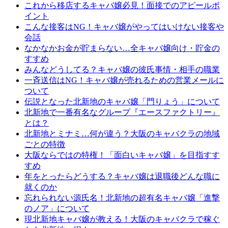
これから移店するキャバ嬢必見！面接でのアピールポ
イント
こんな接客はNG！キャバ嬢がやってはいけない接客や
会話
なかなかお金が貯まらない…全キャバ嬢向け・貯金の
すすめ
みんなどうしてる？キャバ嬢の彼氏事情・相手の職業
一斉送信はNG！キャバ嬢が売れるための営業メールに
ついて
伝説となった北新地のキャバ嬢「門りょう」について
北新地で一番有名なグループ『エースファクトリー』
とは？
北新地とミナミ…何が違う？大阪のキャバクラの地域
ごとの特徴
大阪ならではの特権！「面白いキャバ嬢」を目指すす
すめ
年をとったらどうする？キャバ嬢は退職後どんな職に
就くのか
忘れられない源氏名！北新地の超有名キャバ嬢「進撃
のノア」について
現北新地キャバ嬢が教える！大阪のキャバクラで稼ぐ