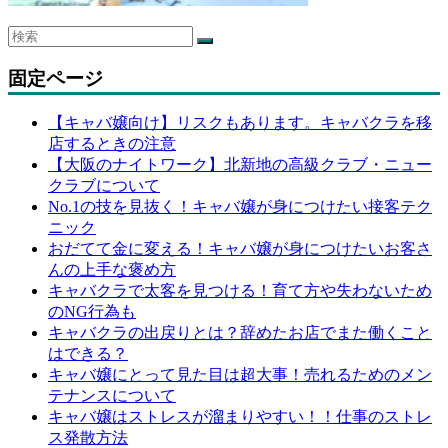
固定ページ
【キャバ嬢向け】リスクもあります。キャバクラを移
店するときの注意
【大阪のナイトワーク】北新地の高級クラブ・ニュー
クラブについて
No.1の技を見抜く！キャバ嬢が身につけたい接客テク
ニック
おだてて金に変える！キャバ嬢が身につけたいお客さ
んの上手な褒め方
キャバクラで太客を見つける！育て方や失わないため
のNG行為も
キャバクラの出戻りとは？辞めたお店でまた働くこと
はできる？
キャバ嬢にとって見た目は超大事！売れるためのメン
テナンスについて
キャバ嬢はストレスが溜まりやすい！！仕事のストレ
ス発散方法