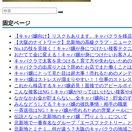
固定ページ
【キャバ嬢向け】リスクもあります。キャバクラを移店
【大阪のナイトワーク】北新地の高級クラブ・ニューク
No.1の技を見抜く！キャバ嬢が身につけたい接客テク
おだてて金に変える！キャバ嬢が身につけたいお客さん
キャバクラで太客を見つける！育て方や失わないための
キャバクラの出戻りとは？辞めたお店でまた働くことは
キャバ嬢にとって見た目は超大事！売れるためのメンテ
キャバ嬢はストレスが溜まりやすい！！仕事のストレス
これから移店するキャバ嬢必見！面接でのアピールポイ
こんな接客はNG！キャバ嬢がやってはいけない接客や
なかなかお金が貯まらない…全キャバ嬢向け・貯金のす
みんなどうしてる？キャバ嬢の彼氏事情・相手の職業
一斉送信はNG！キャバ嬢が売れるための営業メールに
伝説となった北新地のキャバ嬢「門りょう」について
北新地で一番有名なグループ『エースファクトリー』と
北新地とミナミ…何が違う？大阪のキャバクラの地域ご