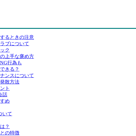
するときの注意
ラブについて
ニック
の上手な褒め方
NG行為も
できる？
ナンスについて
発散方法
ント
会話
すめ
ついて
は？
との特徴